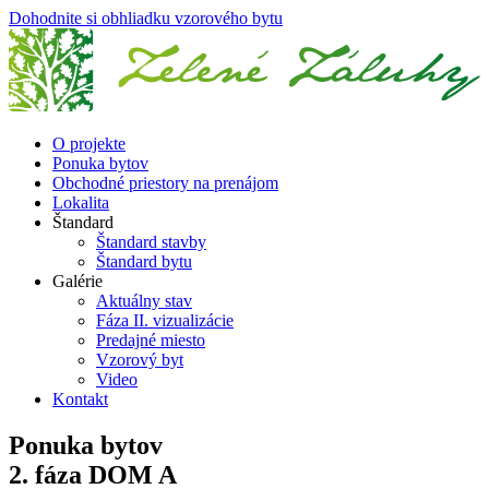
Dohodnite si obhliadku vzorového bytu
O projekte
Ponuka bytov
Obchodné priestory na prenájom
Lokalita
Štandard
Štandard stavby
Štandard bytu
Galérie
Aktuálny stav
Fáza II. vizualizácie
Predajné miesto
Vzorový byt
Video
Kontakt
Ponuka bytov
2. fáza DOM A