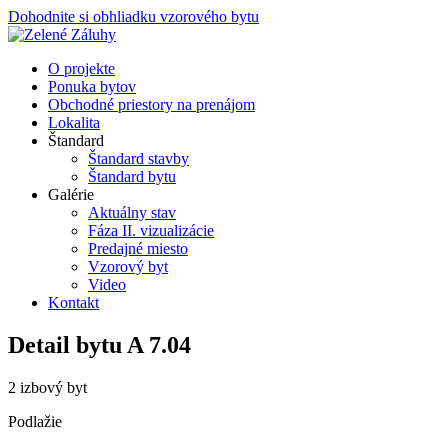
Dohodnite si obhliadku vzorového bytu
O projekte
Ponuka bytov
Obchodné priestory na prenájom
Lokalita
Štandard
Štandard stavby
Štandard bytu
Galérie
Aktuálny stav
Fáza II. vizualizácie
Predajné miesto
Vzorový byt
Video
Kontakt
Detail bytu
A 7.04
2 izbový byt
Podlažie