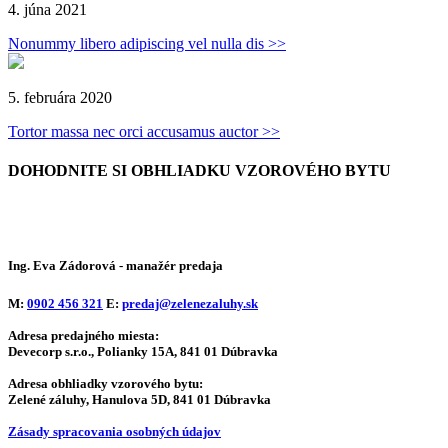
4. júna 2021
Nonummy libero adipiscing vel nulla dis >>
5. februára 2020
Tortor massa nec orci accusamus auctor >>
DOHODNITE SI OBHLIADKU
VZOROVÉHO BYTU
Ing. Eva Zádorová
- manažér predaja
M:
0902 456 321
E:
predaj@zelenezaluhy.sk
Adresa predajného miesta:
Devecorp s.r.o., Polianky 15A, 841 01 Dúbravka
Adresa obhliadky vzorového bytu:
Zelené záluhy, Hanulova 5D, 841 01 Dúbravka
Zásady spracovania osobných údajov