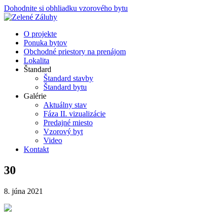
Dohodnite si obhliadku vzorového bytu
O projekte
Ponuka bytov
Obchodné priestory na prenájom
Lokalita
Štandard
Štandard stavby
Štandard bytu
Galérie
Aktuálny stav
Fáza II. vizualizácie
Predajné miesto
Vzorový byt
Video
Kontakt
30
8. júna 2021