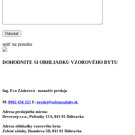
späť na ponuku
DOHODNITE SI OBHLIADKU
VZOROVÉHO BYTU
Ing. Eva Zádorová
- manažér predaja
M:
0902 456 321
E:
predaj@zelenezaluhy.sk
Adresa predajného miesta:
Devecorp s.r.o., Polianky 15A, 841 01 Dúbravka
Adresa obhliadky vzorového bytu:
Zelené záluhy, Hanulova 5D, 841 01 Dúbravka