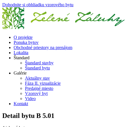
Dohodnite si obhliadku vzorového bytu
O projekte
Ponuka bytov
Obchodné priestory na prenájom
Lokalita
Štandard
Štandard stavby
Štandard bytu
Galérie
Aktuálny stav
Fáza II. vizualizácie
Predajné miesto
Vzorový byt
Video
Kontakt
Detail bytu
B 5.01