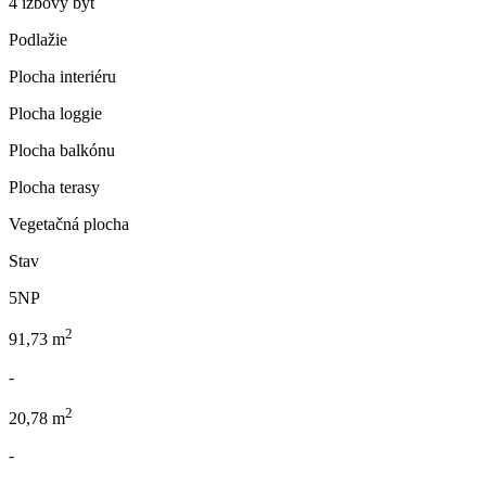
4 izbový byt
Podlažie
Plocha interiéru
Plocha loggie
Plocha balkónu
Plocha terasy
Vegetačná plocha
Stav
5NP
2
91,73 m
-
2
20,78 m
-