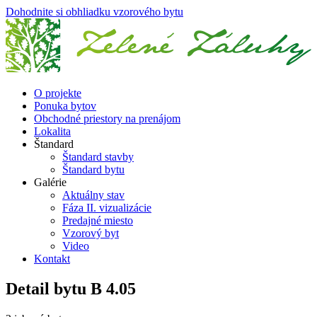
Dohodnite si obhliadku vzorového bytu
O projekte
Ponuka bytov
Obchodné priestory na prenájom
Lokalita
Štandard
Štandard stavby
Štandard bytu
Galérie
Aktuálny stav
Fáza II. vizualizácie
Predajné miesto
Vzorový byt
Video
Kontakt
Detail bytu
B 4.05