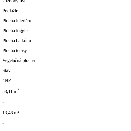
2 izbový byt
Podlažie
Plocha interiéru
Plocha loggie
Plocha balkónu
Plocha terasy
Vegetačná plocha
Stav
4NP
2
53,11 m
-
2
13,48 m
-