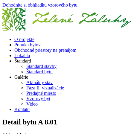
Dohodnite si obhliadku vzorového bytu
O projekte
Ponuka bytov
Obchodné priestory na prenájom
Lokalita
Štandard
Štandard stavby
Štandard bytu
Galérie
Aktuálny stav
Fáza II. vizualizácie
Predajné miesto
Vzorový byt
Video
Kontakt
Detail bytu
A 8.01