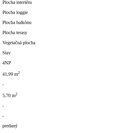
Plocha interiéru
Plocha loggie
Plocha balkónu
Plocha terasy
Vegetačná plocha
Stav
4NP
2
41,99 m
-
2
5,70 m
-
-
predaný