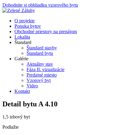
Dohodnite si obhliadku vzorového bytu
O projekte
Ponuka bytov
Obchodné priestory na prenájom
Lokalita
Štandard
Štandard stavby
Štandard bytu
Galérie
Aktuálny stav
Fáza II. vizualizácie
Predajné miesto
Vzorový byt
Video
Kontakt
Detail bytu
A 4.10
1,5 izbový byt
Podlažie