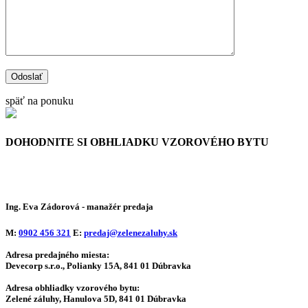
späť na ponuku
DOHODNITE SI OBHLIADKU
VZOROVÉHO BYTU
Ing. Eva Zádorová
- manažér predaja
M:
0902 456 321
E:
predaj@zelenezaluhy.sk
Adresa predajného miesta:
Devecorp s.r.o., Polianky 15A, 841 01 Dúbravka
Adresa obhliadky vzorového bytu:
Zelené záluhy, Hanulova 5D, 841 01 Dúbravka