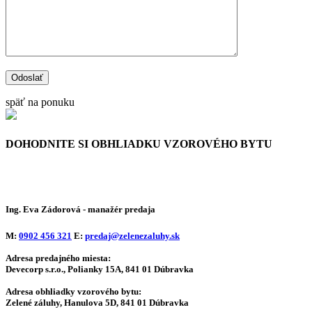
späť na ponuku
DOHODNITE SI OBHLIADKU
VZOROVÉHO BYTU
Ing. Eva Zádorová
- manažér predaja
M:
0902 456 321
E:
predaj@zelenezaluhy.sk
Adresa predajného miesta:
Devecorp s.r.o., Polianky 15A, 841 01 Dúbravka
Adresa obhliadky vzorového bytu:
Zelené záluhy, Hanulova 5D, 841 01 Dúbravka