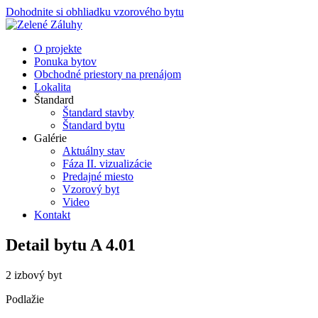
Dohodnite si obhliadku vzorového bytu
O projekte
Ponuka bytov
Obchodné priestory na prenájom
Lokalita
Štandard
Štandard stavby
Štandard bytu
Galérie
Aktuálny stav
Fáza II. vizualizácie
Predajné miesto
Vzorový byt
Video
Kontakt
Detail bytu
A 4.01
2 izbový byt
Podlažie