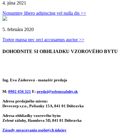
4. júna 2021
Nonummy libero adipiscing vel nulla dis >>
5. februára 2020
Tortor massa nec orci accusamus auctor >>
DOHODNITE SI OBHLIADKU
VZOROVÉHO BYTU
Ing. Eva Zádorová
- manažér predaja
M:
0902 456 321
E:
predaj@zelenezaluhy.sk
Adresa predajného miesta:
Devecorp s.r.o., Polianky 15A, 841 01 Dúbravka
Adresa obhliadky vzorového bytu:
Zelené záluhy, Hanulova 5D, 841 01 Dúbravka
Zásady spracovania osobných údajov