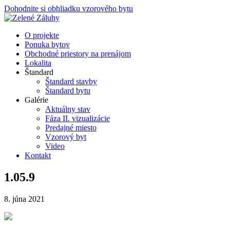
Dohodnite si obhliadku vzorového bytu
O projekte
Ponuka bytov
Obchodné priestory na prenájom
Lokalita
Štandard
Štandard stavby
Štandard bytu
Galérie
Aktuálny stav
Fáza II. vizualizácie
Predajné miesto
Vzorový byt
Video
Kontakt
1.05.9
8. júna 2021