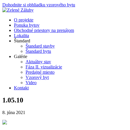
Dohodnite si obhliadku vzorového bytu
O projekte
Ponuka bytov
Obchodné priestory na prenájom
Lokalita
Štandard
Štandard stavby
Štandard bytu
Galérie
Aktuálny stav
Fáza II. vizualizácie
Predajné miesto
Vzorový byt
Video
Kontakt
1.05.10
8. júna 2021