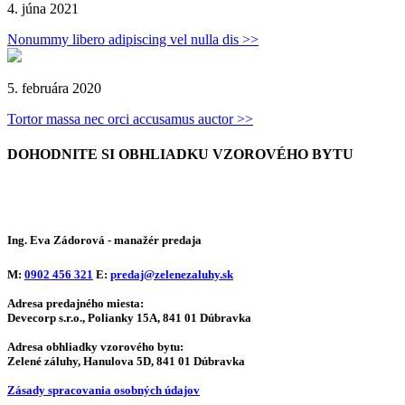
4. júna 2021
Nonummy libero adipiscing vel nulla dis >>
5. februára 2020
Tortor massa nec orci accusamus auctor >>
DOHODNITE SI OBHLIADKU
VZOROVÉHO BYTU
Ing. Eva Zádorová
- manažér predaja
M:
0902 456 321
E:
predaj@zelenezaluhy.sk
Adresa predajného miesta:
Devecorp s.r.o., Polianky 15A, 841 01 Dúbravka
Adresa obhliadky vzorového bytu:
Zelené záluhy, Hanulova 5D, 841 01 Dúbravka
Zásady spracovania osobných údajov