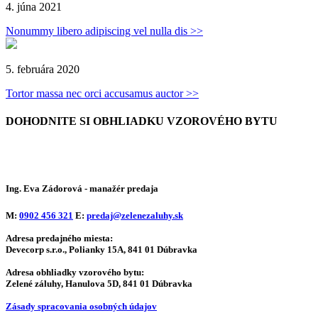
4. júna 2021
Nonummy libero adipiscing vel nulla dis >>
5. februára 2020
Tortor massa nec orci accusamus auctor >>
DOHODNITE SI OBHLIADKU
VZOROVÉHO BYTU
Ing. Eva Zádorová
- manažér predaja
M:
0902 456 321
E:
predaj@zelenezaluhy.sk
Adresa predajného miesta:
Devecorp s.r.o., Polianky 15A, 841 01 Dúbravka
Adresa obhliadky vzorového bytu:
Zelené záluhy, Hanulova 5D, 841 01 Dúbravka
Zásady spracovania osobných údajov