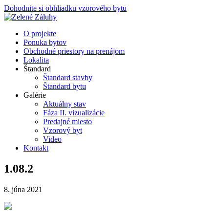
Dohodnite si obhliadku vzorového bytu
O projekte
Ponuka bytov
Obchodné priestory na prenájom
Lokalita
Štandard
Štandard stavby
Štandard bytu
Galérie
Aktuálny stav
Fáza II. vizualizácie
Predajné miesto
Vzorový byt
Video
Kontakt
1.08.2
8. júna 2021