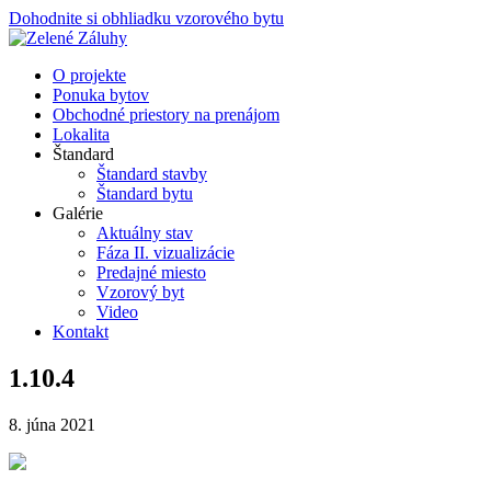
Dohodnite si obhliadku vzorového bytu
O projekte
Ponuka bytov
Obchodné priestory na prenájom
Lokalita
Štandard
Štandard stavby
Štandard bytu
Galérie
Aktuálny stav
Fáza II. vizualizácie
Predajné miesto
Vzorový byt
Video
Kontakt
1.10.4
8. júna 2021