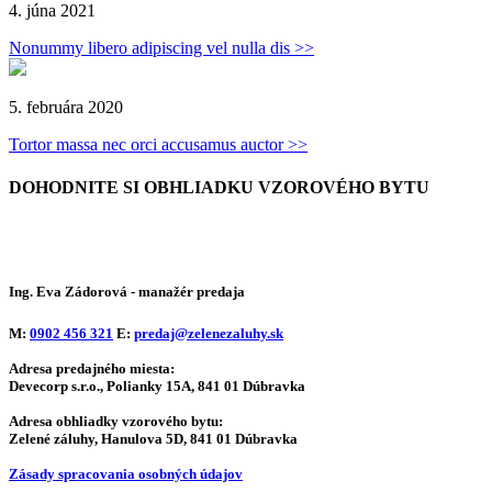
4. júna 2021
Nonummy libero adipiscing vel nulla dis >>
5. februára 2020
Tortor massa nec orci accusamus auctor >>
DOHODNITE SI OBHLIADKU
VZOROVÉHO BYTU
Ing. Eva Zádorová
- manažér predaja
M:
0902 456 321
E:
predaj@zelenezaluhy.sk
Adresa predajného miesta:
Devecorp s.r.o., Polianky 15A, 841 01 Dúbravka
Adresa obhliadky vzorového bytu:
Zelené záluhy, Hanulova 5D, 841 01 Dúbravka
Zásady spracovania osobných údajov